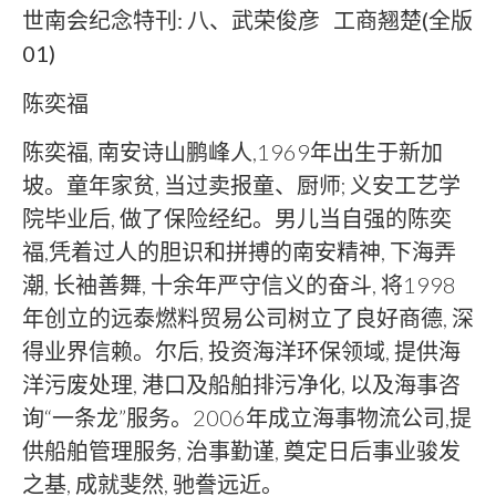
世南会纪念特刊: 八、武荣俊彦 工商翘楚(全版
01)
陈奕福
陈奕福, 南安诗山鹏峰人,1969年出生于新加
坡。童年家贫, 当过卖报童、厨师; 义安工艺学
院毕业后, 做了保险经纪。男儿当自强的陈奕
福,凭着过人的胆识和拼搏的南安精神, 下海弄
潮, 长袖善舞, 十余年严守信义的奋斗, 将1998
年创立的远泰燃料贸易公司树立了良好商德, 深
得业界信赖。尔后, 投资海洋环保领域, 提供海
洋污废处理, 港口及船舶排污净化, 以及海事咨
询“一条龙”服务。2006年成立海事物流公司,提
供船舶管理服务, 治事勤谨, 奠定日后事业骏发
之基, 成就斐然, 驰誊远近。