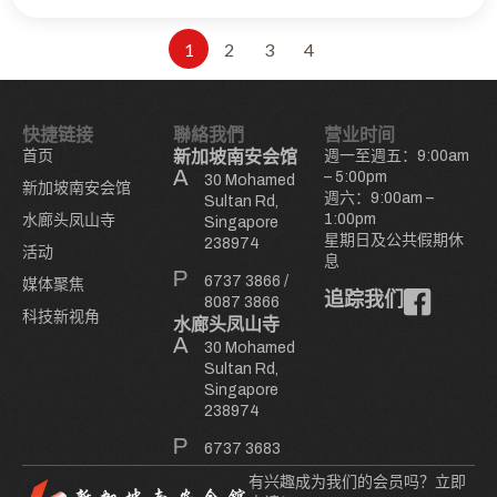
1
2
3
4
快捷链接
聯絡我們
营业时间
首页
新加坡南安会馆
週一至週五：9:00am
– 5:00pm
30 Mohamed
新加坡南安会馆
週六：9:00am –
Sultan Rd,
1:00pm
水廊头凤山寺
Singapore
星期日及公共假期休
238974
活动
息
6737 3866
/
媒体聚焦
追踪我们
8087 3866
科技新视角
水廊头凤山寺
30 Mohamed
Sultan Rd,
Singapore
238974
6737 3683
有兴趣成为我们的会员吗？立即