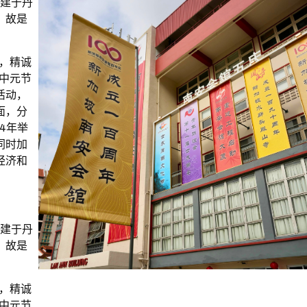
始建于丹
。故是
，精诚
中元节
活动，
面，分
14年举
同时加
经济和
始建于丹
。故是
，精诚
中元节