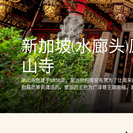
新加坡(水廊头)
山寺
凤山寺创建于1836年，是当时的南安先贤为了让南
慰藉而筹资建造的。里面的主祀为广泽尊王郭忠福，