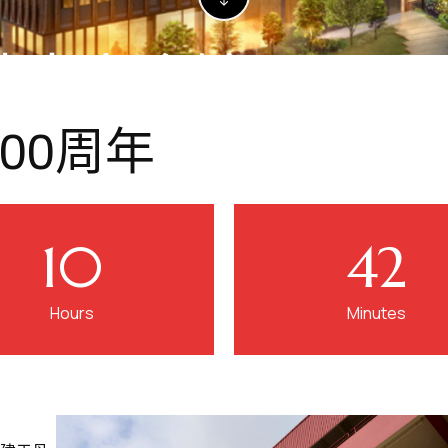
坡南安会馆
00周年
的场所，随后逐步发展成为传承文化、促进经济合作及推动
要平台。
10
42
Hours
Minutes