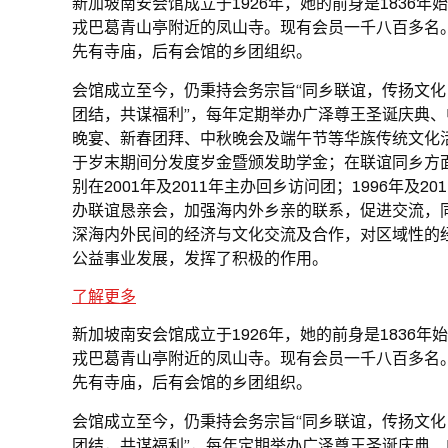
新加坡南安会馆成立于1926年，她的前身是1836年
戎巴葛青山亭附近的凤山寺。现有会员一千八百多名
先有寺庙，后有会馆的乡团组织。
会馆成立至今，仍秉持会务宗旨“同乡联谊，传扬文化
团结，共谋福利”，每年定期举办广泽尊王圣诞庆典、
晚宴、新春团拜、中秋晚会及端午节等华族传统文化
于岁末期间分发度岁金暨颁发助学金；在联谊同乡方
别在2001年及2011年主办回乡访问团；1996年及20
办联谊恳亲会，加强海内外乡亲的联系，促进交流，
深海内外民间的经济与文化交流及合作，对区域性的
公益事业发展，发挥了积极的作用。
了解更多
新加坡南安会馆成立于1926年，她的前身是1836年
戎巴葛青山亭附近的凤山寺。现有会员一千八百多名
先有寺庙，后有会馆的乡团组织。
会馆成立至今，仍秉持会务宗旨“同乡联谊，传扬文化
团结，共谋福利”，每年定期举办广泽尊王圣诞庆典、