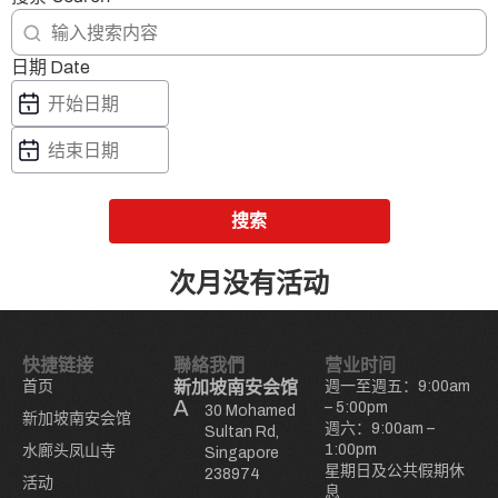
日期 Date
搜索
次月没有活动
快捷链接
聯絡我們
营业时间
首页
新加坡南安会馆
週一至週五：9:00am
– 5:00pm
30 Mohamed
新加坡南安会馆
週六：9:00am –
Sultan Rd,
1:00pm
水廊头凤山寺
Singapore
星期日及公共假期休
238974
活动
息