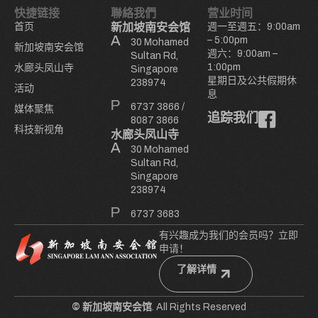
快捷链接
聯絡我們
营业时间
首页
新加坡南安会馆
週一至週五：9:00am
– 5:00pm
30 Mohamed
新加坡南安会馆
週六：9:00am –
Sultan Rd,
1:00pm
水廊头凤山寺
Singapore
星期日及公共假期休
238974
活动
息
6737 3866
/
媒体聚焦
追踪我们
8087 3866
科技新视角
水廊头凤山寺
30 Mohamed
Sultan Rd,
Singapore
238974
6737 3683
有兴趣成为我们的会员吗？立即
申请！
了解详情
© 新加坡南安会馆
. All Rights Reserved