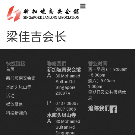
梁佳吉会长
快捷链接
聯絡我們
营业时间
首页
新加坡南安会馆
週一至週五：9:00am
– 5:00pm
30 Mohamed
新加坡南安会馆
週六：9:00am –
Sultan Rd,
1:00pm
水廊头凤山寺
Singapore
星期日及公共假期休
238974
活动
息
6737 3866
/
媒体聚焦
追踪我们
8087 3866
科技新视角
水廊头凤山寺
30 Mohamed
Sultan Rd,
Singapore