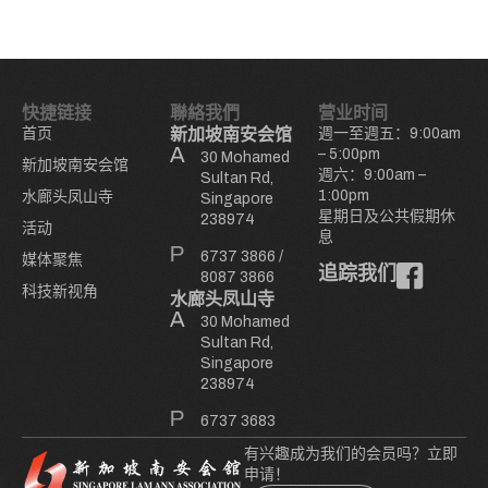
快捷链接
聯絡我們
营业时间
首页
新加坡南安会馆
週一至週五：9:00am
– 5:00pm
30 Mohamed
新加坡南安会馆
週六：9:00am –
Sultan Rd,
1:00pm
水廊头凤山寺
Singapore
星期日及公共假期休
238974
活动
息
6737 3866
/
媒体聚焦
追踪我们
8087 3866
科技新视角
水廊头凤山寺
30 Mohamed
Sultan Rd,
Singapore
238974
6737 3683
有兴趣成为我们的会员吗？立即
申请！