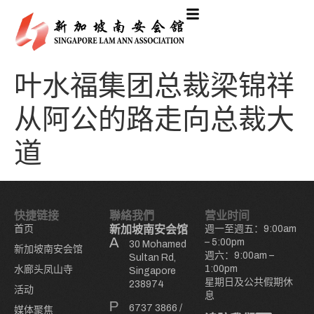
叶水福集团总裁梁锦祥
从阿公的路走向总裁大
道
快捷链接
聯絡我們
营业时间
首页
新加坡南安会馆
週一至週五：9:00am
– 5:00pm
30 Mohamed
新加坡南安会馆
週六：9:00am –
Sultan Rd,
1:00pm
水廊头凤山寺
Singapore
星期日及公共假期休
238974
活动
息
6737 3866
/
媒体聚焦