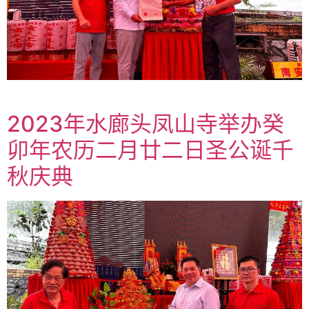
2023年水廊头凤山寺举办癸
卯年农历二月廿二日圣公诞千
秋庆典