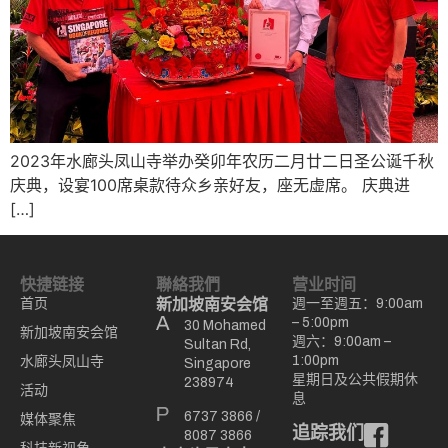
2023年水廊头凤山寺举办癸卯年农历二月廿二日圣公诞千秋
庆典，设宴100席桌款待众乡亲好友，座无虚席。 庆典进
[…]
快捷链接
聯絡我們
营业时间
首页
新加坡南安会馆
週一至週五：9:00am
– 5:00pm
30 Mohamed
新加坡南安会馆
週六：9:00am –
Sultan Rd,
1:00pm
水廊头凤山寺
Singapore
星期日及公共假期休
238974
活动
息
6737 3866
/
媒体聚焦
追踪我们
8087 3866