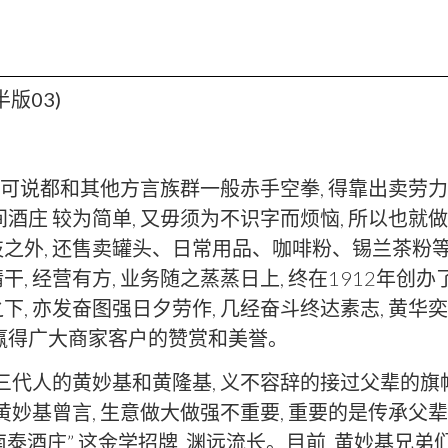
版03)
, 可说都和其他方言族群一般赤手空拳, 得靠出卖劳
开间酒庄 较为简单, 又毋须为不识字而烦恼, 所以也
外, 还售卖罐头、日常用品、咖啡粉、锡兰茶粉等。
精干, 经营有方, 业务随之蒸蒸日上, 终在1912年
下, 亦发奋图强日夕劳作, 几经奋斗终达素志, 黄华
, 羸得广大商家客户的赞赏和美誉。
三代人的黄妙基和黄隆基, 义不容辞的接过父辈的旗帜
黄妙基曾言, 生意做大做强不重要, 重要的是传承父
黄南泰酒庄” 这金学招牌, 渊远流长。目前, 黄妙基