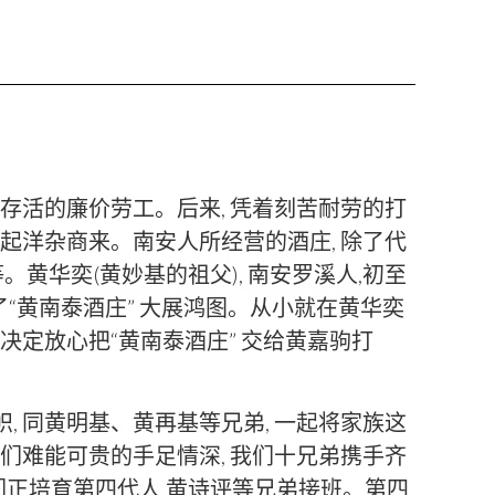
力存活的廉价劳工。后来, 凭着刻苦耐劳的打
就做起洋杂商来。南安人所经营的酒庄, 除了代
黄华奕(黄妙基的祖父), 南安罗溪人,初至
创办了“黄南泰酒庄” 大展鸿图。从小就在黄华奕
奕决定放心把“黄南泰酒庄” 交给黄嘉驹打
, 同黄明基、黄再基等兄弟, 一起将家族这
辈们难能可贵的手足情深, 我们十兄弟携手齐
兄弟们正培育第四代人 黄诗评等兄弟接班。第四