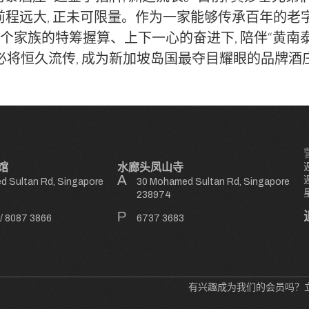
, 前程远大, 正未可限量。作为一家能够传承百年的老字
及整个家族的特筹握算、上下一心的奋进下, 陪伴“黄南
 必将恒久流传, 成为新加坡岛国最夺目耀眼的品牌酒
馆
水廊头凤山寺
 Sultan Rd, Singapore
30 Mohamed Sultan Rd, Singapore
238974
/
8087 3866
6737 3683
有兴趣成为我们的会员吗？