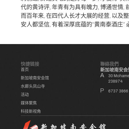
代的黄诗评, 年青有为具有魄力, 博通世情
而百年来, 在四代人长才大展的经营, 以
安人都坚信, 有着深厚底蕴的“黄南泰酒庄”
快捷链接
聯絡我們
首页
新加坡南安会
30 Mohamed
新加坡南安会馆
238974
水廊头凤山寺
6737 3866
活动
媒体聚焦
科技新视角