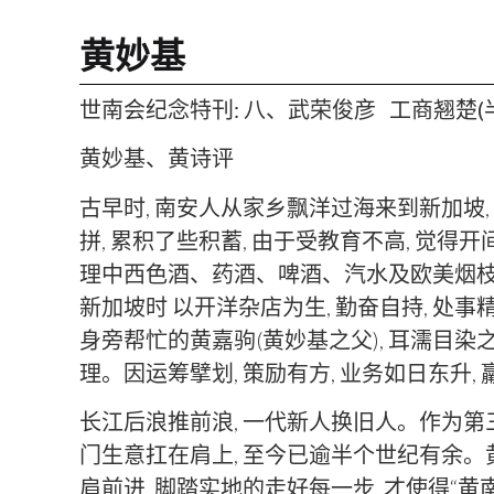
黄妙基
世南会纪念特刊: 八、武荣俊彦 工商翘楚(半
黄妙基、黄诗评
古早时, 南安人从家乡飘洋过海来到新加坡
拼, 累积了些积蓄, 由于受教育不高, 觉得
理中西色酒、药酒、啤酒、汽水及欧美烟枝之
新加坡时 以开洋杂店为生, 勤奋自持, 处事
身旁帮忙的黄嘉驹(黄妙基之父), 耳濡目染之
理。因运筹擘划, 策励有方, 业务如日东升
长江后浪推前浪, 一代新人换旧人。作为第
门生意扛在肩上, 至今已逾半个世纪有余。
肩前进, 脚踏实地的走好每一步, 才使得“