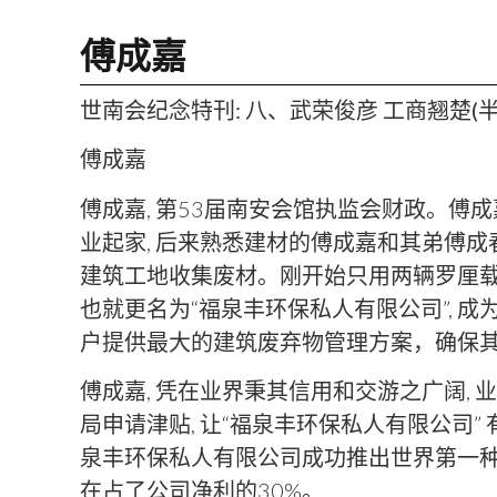
傅成嘉
世南会纪念特刊: 八、武荣俊彦 工商翘楚(半
傅成嘉
​傅成嘉, 第53届南安会馆执监会财政。傅成
业起家, 后来熟悉建材的傅成嘉和其弟傅成春
建筑工地收集废材。刚开始只用两辆罗厘载物
也就更名为“福泉丰环保私人有限公司”, 
户提供最大的建筑废弃物管理方案，确保
​傅成嘉, 凭在业界秉其信用和交游之广阔,
局申请津贴, 让“福泉丰环保私人有限公司”
泉丰环保私人有限公司成功推出世界第一种再循
在占了公司净利的30%。