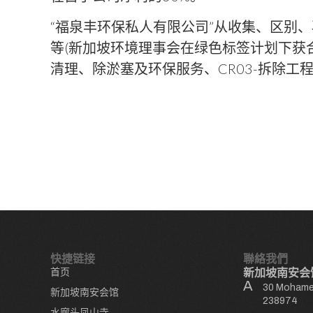
​“福泉丰环保私人有限公司”从收集、区别
等(新加坡环境理事会在绿色标签计划下获合
清理、除淤塞及环保服务、CR03-拆除工
快捷链接
聯絡我們
首页
新加坡南安会
30 Mohamed
新加坡南安会馆
238974
水廊头凤山寺