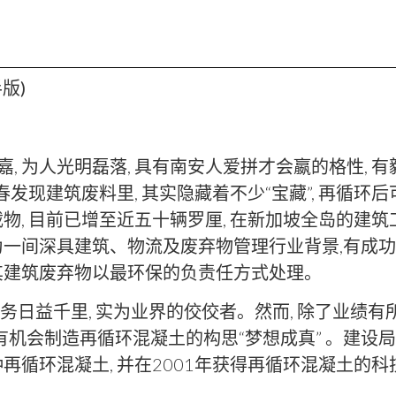
版)
嘉, 为人光明磊落, 具有南安人爱拼才会嬴的格性, 有
发现建筑废料里, 其实隐藏着不少“宝藏”, 再循环后
, 目前已增至近五十辆罗厘, 在新加坡全岛的建筑工
成为一间深具建筑、物流及废弃物管理行业背景,有
其建筑废弃物以最环保的负责任方式处理。
 业务日益千里, 实为业界的佼佼者。然而, 除了业绩
 有机会制造再循环混凝土的构思“梦想成真” 。建设局
环混凝土, 并在2001年获得再循环混凝土的科技专利