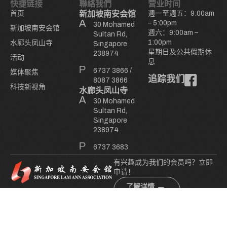
快捷链接
聯絡我們
营业时间
首页
新加坡南安会馆
週一至週五：9:00am
– 5:00pm
30 Mohamed
新加坡南安会馆
週六：9:00am –
Sultan Rd,
1:00pm
水廊头凤山寺
Singapore
星期日及公共假期休
238974
活动
息
6737 3866
/
媒体聚焦
追踪我们
8087 3866
科技新视角
水廊头凤山寺
30 Mohamed
Sultan Rd,
Singapore
238974
6737 3683
有兴趣成为我们的会员吗？立即
申请！
了解详情
© 新加坡南安会馆
. All Rights Reserved