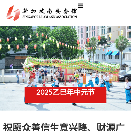
2025乙巳年中元节
祝愿众善信生意兴隆、财源广