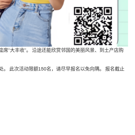
筵席“大丰收”。 沿途还能欣赏邻国的美丽风景、到土产店购
秘书处。 此次活动限额150名，请尽早报名以免向隅。 报名截止