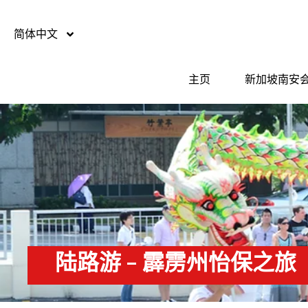
简体中文
主页
新加坡南安
陆路游 – 霹雳州怡保之旅