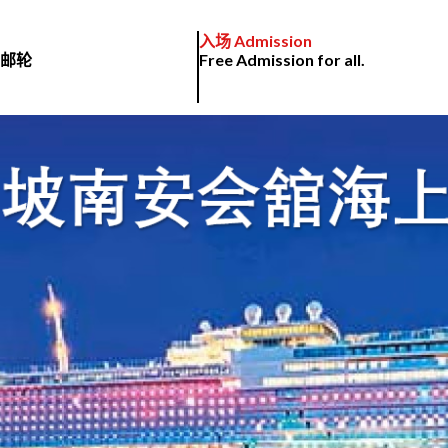
入场 Admission
华邮轮
Free Admission for all.