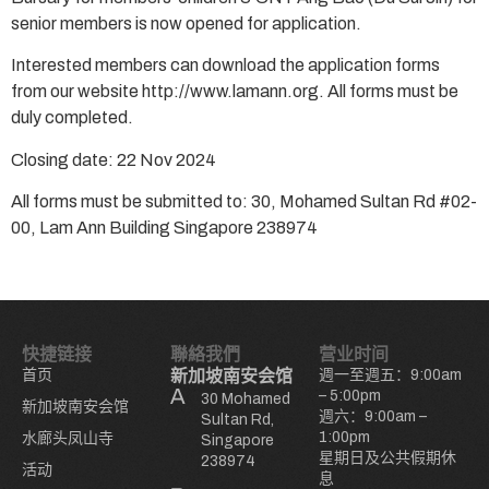
senior members is now opened for application.
Interested members can download the application forms
from our website http://www.lamann.org. All forms must be
duly completed.
Closing date: 22 Nov 2024
All forms must be submitted to: 30, Mohamed Sultan Rd #02-
00, Lam Ann Building Singapore 238974
快捷链接
聯絡我們
营业时间
首页
新加坡南安会馆
週一至週五：9:00am
– 5:00pm
30 Mohamed
新加坡南安会馆
週六：9:00am –
Sultan Rd,
1:00pm
水廊头凤山寺
Singapore
星期日及公共假期休
238974
活动
息