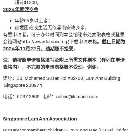
超过$1200。
2024
年度渡岁金
年龄65岁以上者；
家境困难或生活无依靠南安籍乡亲。
有意申请者，可于办公时间到本会馆秘书处索取表格或登录
会馆网站http://www.lamann.org下载申请表格。
截止日期为
2024
年
11
月
22
日，逾期恕不接受
。
注：请按照申请表格填写及附上所需文件副本（详列在申请
表格内），不完整的申请表格概不受理。谢谢。
馆址：30, Mohamed Sultan Rd #02-00, Lam Ann Building
Singapore 238974
电话：6737 3866 电邮：admin@lamann.com
Singapore Lam Ann Association
Bursary for members’ children & CNY Ang Bao (Du Sui Jin) for