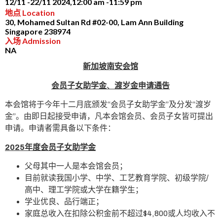
12/11 -
22/11 2024,
12:00 am -
11:59 pm
地点 Location
30, Mohamed Sultan Rd #02-00, Lam Ann Building
Singapore 238974
入场 Admission
NA
新加坡南安会馆
会员子女助学金
、
渡岁金
申请
通告
本会馆将于今年十二月底颁发“会员子女助学金”及分发“渡岁
金”。由即日起接受申请，凡本会馆会员、会员子女皆可提出
申请。申请者需具备以下条件：
2025
年度
会员子女助学金
父母其中一人是本会馆会员；
目前就读我国小学、中学、工艺教育学院、初级学院/
高中、理工学院或大学在籍学生；
学业优良、品行端正；
家庭总收入在扣除公积金前不超过$4,800或人均收入不