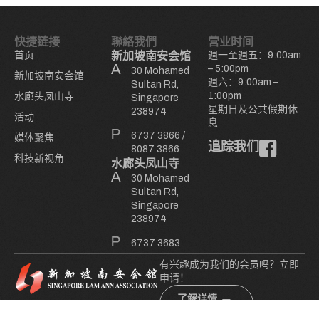
快捷链接
聯絡我們
营业时间
首页
新加坡南安会馆
週一至週五：9:00am
– 5:00pm
30 Mohamed
新加坡南安会馆
週六：9:00am –
Sultan Rd,
1:00pm
水廊头凤山寺
Singapore
星期日及公共假期休
238974
活动
息
6737 3866
/
媒体聚焦
追踪我们
8087 3866
科技新视角
水廊头凤山寺
30 Mohamed
Sultan Rd,
Singapore
238974
6737 3683
有兴趣成为我们的会员吗？立即
申请！
了解详情