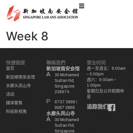
Week 8
快捷链接
聯絡我們
营业时间
首页
新加坡南安会馆
週一至週五：9:00am
– 5:00pm
30 Mohamed
新加坡南安会馆
週六：9:00am –
Sultan Rd,
1:00pm
水廊头凤山寺
Singapore
星期日及公共假期休
238974
活动
息
6737 3866
/
媒体聚焦
追踪我们
8087 3866
科技新视角
水廊头凤山寺
30 Mohamed
Sultan Rd,
Singapore