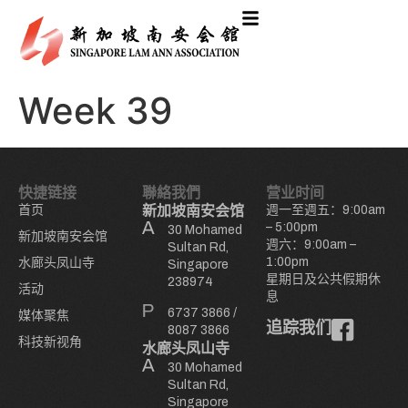
Week 39
快捷链接
聯絡我們
营业时间
首页
新加坡南安会馆
週一至週五：9:00am
– 5:00pm
30 Mohamed
新加坡南安会馆
週六：9:00am –
Sultan Rd,
1:00pm
水廊头凤山寺
Singapore
星期日及公共假期休
238974
活动
息
6737 3866
/
媒体聚焦
追踪我们
8087 3866
科技新视角
水廊头凤山寺
30 Mohamed
Sultan Rd,
Singapore