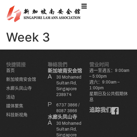
Week 3
快捷链接
聯絡我們
营业时间
首页
新加坡南安会馆
週一至週五：9:00am
– 5:00pm
30 Mohamed
新加坡南安会馆
週六：9:00am –
Sultan Rd,
1:00pm
水廊头凤山寺
Singapore
星期日及公共假期休
238974
活动
息
6737 3866
/
媒体聚焦
追踪我们
8087 3866
科技新视角
水廊头凤山寺
30 Mohamed
Sultan Rd,
Singapore