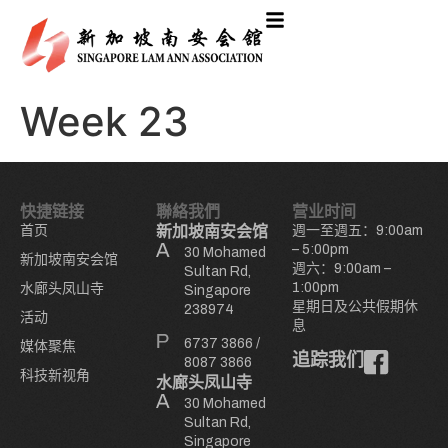
Week 23
快捷链接
聯絡我們
营业时间
首页
新加坡南安会馆
週一至週五：9:00am
– 5:00pm
30 Mohamed
新加坡南安会馆
週六：9:00am –
Sultan Rd,
1:00pm
水廊头凤山寺
Singapore
星期日及公共假期休
238974
活动
息
6737 3866
/
媒体聚焦
追踪我们
8087 3866
科技新视角
水廊头凤山寺
30 Mohamed
Sultan Rd,
Singapore