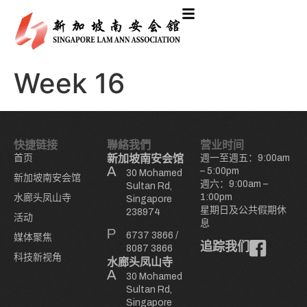
Week 16
快捷链接
聯絡我們
营业时间
首页
新加坡南安会馆
週一至週五：9:00am
– 5:00pm
30 Mohamed
新加坡南安会馆
週六：9:00am –
Sultan Rd,
1:00pm
水廊头凤山寺
Singapore
星期日及公共假期休
238974
活动
息
6737 3866
/
媒体聚焦
追踪我们
8087 3866
科技新视角
水廊头凤山寺
30 Mohamed
Sultan Rd,
Singapore