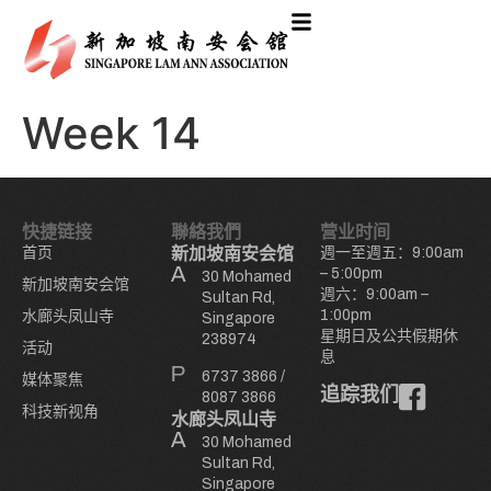
Week 14
快捷链接
聯絡我們
营业时间
首页
新加坡南安会馆
週一至週五：9:00am
– 5:00pm
30 Mohamed
新加坡南安会馆
週六：9:00am –
Sultan Rd,
1:00pm
水廊头凤山寺
Singapore
星期日及公共假期休
238974
活动
息
6737 3866
/
媒体聚焦
追踪我们
8087 3866
科技新视角
水廊头凤山寺
30 Mohamed
Sultan Rd,
Singapore