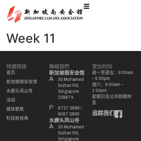
Week 11
快捷链接
聯絡我們
营业时间
首页
新加坡南安会馆
週一至週五：9:00am
– 5:00pm
30 Mohamed
新加坡南安会馆
週六：9:00am –
Sultan Rd,
1:00pm
水廊头凤山寺
Singapore
星期日及公共假期休
238974
活动
息
6737 3866
/
媒体聚焦
追踪我们
8087 3866
科技新视角
水廊头凤山寺
30 Mohamed
Sultan Rd,
Singapore