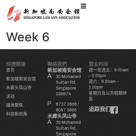
Week 6
快捷链接
聯絡我們
营业时间
首页
新加坡南安会馆
週一至週五：9:00am
– 5:00pm
30 Mohamed
新加坡南安会馆
週六：9:00am –
Sultan Rd,
1:00pm
水廊头凤山寺
Singapore
星期日及公共假期休
238974
活动
息
6737 3866
/
媒体聚焦
追踪我们
8087 3866
科技新视角
水廊头凤山寺
30 Mohamed
Sultan Rd,
Singapore