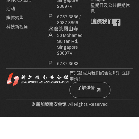
Singapore
星期日及公共假期休
238974
活动
息
6737 3866
/
媒体聚焦
追踪我们
8087 3866
科技新视角
水廊头凤山寺
30 Mohamed
Sultan Rd,
Singapore
238974
6737 3683
有兴趣成为我们的会员吗？立即
申请！
了解详情
© 新加坡南安会馆
. All Rights Reserved