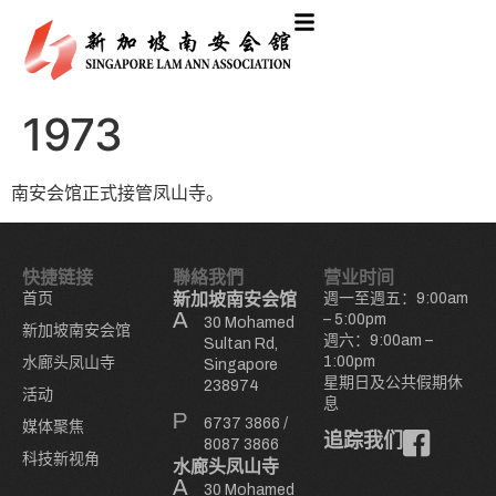
1973
南安会馆正式接管凤山寺。
快捷链接
聯絡我們
营业时间
首页
新加坡南安会馆
週一至週五：9:00am
– 5:00pm
30 Mohamed
新加坡南安会馆
週六：9:00am –
Sultan Rd,
1:00pm
水廊头凤山寺
Singapore
星期日及公共假期休
238974
活动
息
6737 3866
/
媒体聚焦
追踪我们
8087 3866
科技新视角
水廊头凤山寺
30 Mohamed