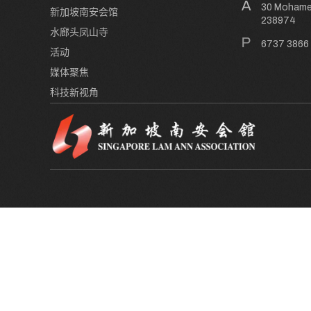
30 Mohamed
新加坡南安会馆
238974
水廊头凤山寺
6737 3866
活动
媒体聚焦
科技新视角