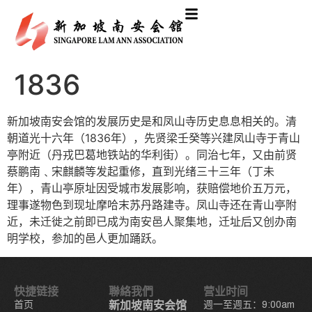
1836
新加坡南安会馆的发展历史是和凤山寺历史息息相关的。清
朝道光十六年（1836年），先贤梁壬癸等兴建凤山寺于青山
亭附近（丹戎巴葛地铁站的华利街）。同治七年，又由前贤
蔡鹏南﹑宋麒麟等发起重修，直到光绪三十三年（丁未
年），青山亭原址因受城市发展影响，获赔偿地价五万元，
理事遂物色到现址摩哈末苏丹路建寺。凤山寺还在青山亭附
近，未迁徙之前即已成为南安邑人聚集地，迁址后又创办南
明学校，参加的邑人更加踊跃。
快捷链接
聯絡我們
营业时间
首页
新加坡南安会馆
週一至週五：9:00am