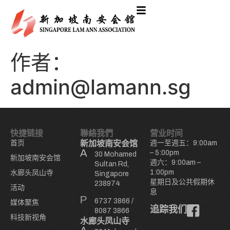
作者：
admin@lamann.sg
快捷链接
聯絡我們
营业时间
首页
新加坡南安会馆
週一至週五：9:00am
– 5:00pm
30 Mohamed
新加坡南安会馆
週六：9:00am –
Sultan Rd,
1:00pm
水廊头凤山寺
Singapore
星期日及公共假期休
238974
活动
息
6737 3866
/
媒体聚焦
追踪我们
8087 3866
科技新视角
水廊头凤山寺