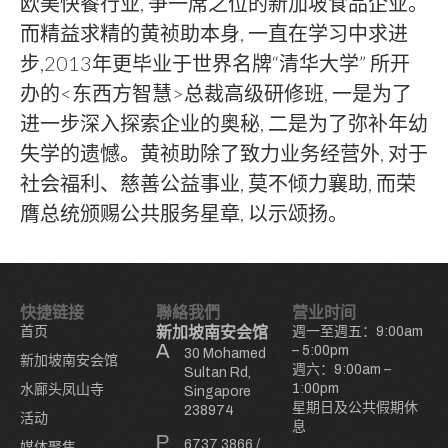
欧美快餐行业, 争一席之位的新加坡食品企业。
而精益求精的黄祯助本身, 一直在学习中求进
步,2013年更毕业于世界名牌“清华大学” 所开
办的<东西方智慧>总裁高级研修班, 一是为了
进一步深入探索企业的奥秘, 二是为了弥补年幼
失学的遗憾。黄祯助除了致力业务经营外, 对于
社会福利、慈善公益事业, 莫不倾力襄助, 而荣
膺总统颁赐公共服务星章, 以示颂扬。
快捷链接
聯絡我們
营业时间
首页
新加坡南安会馆
週一至週五：9:00am
– 5:00pm
30 Mohamed
新加坡南安会馆
週六：9:00am –
Sultan Rd,
1:00pm
水廊头凤山寺
Singapore
星期日及公共假期休
238974
活动
息
6737 3866
/
媒体聚焦