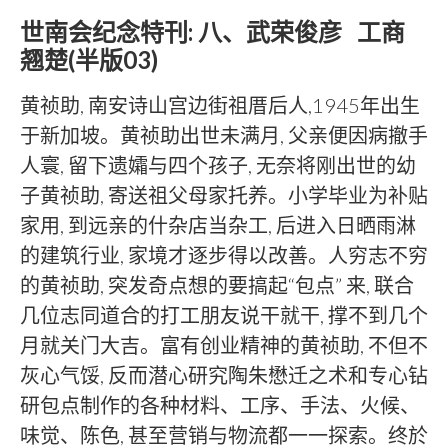
世南会纪念特刊: 八、武荣俊彦 工商
翘楚(半版03)
黄祯助, 南安诗山宫边街祖厝后人,1945年出生
于新加坡。黄祯助出世未满月, 父亲便因病撤手
人寰, 留下遗孀与四个孩子, 无奈将刚出世的幼
子黄祯助, 寄送祖父母家托养。小学毕业为补贴
家用, 到远亲的什杂店当杂工, 后进入日晒雨淋
的建筑行业, 家境才逐步得以改善。人穷志不穷
的黄祯助, 突发奇点想的要搞起“包点” 来, 联合
几位志同道合的打工朋友说干就干, 撑不到几个
月就关门大吉。富有创业精神的黄祯助, 不但不
灰心气馁, 反而潜心研究陶朱懋迁之术和专心钻
研包点制作的各种材料、工序、手法、火候、
味觉、陈色, 甚至营销与物流都一一探索。终於