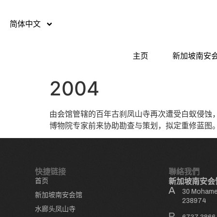
简体中文
主页
新加坡南安
2004
由会馆管辖的百年古刹凤山寺再次遭受白蚁侵蚀，
博物院专家前来协助勘查与策划，拟定重修蓝图
快捷链接
聯絡我們
首页
新加坡南安会
30 Mohamed
新加坡南安会馆
238974
水廊头凤山寺