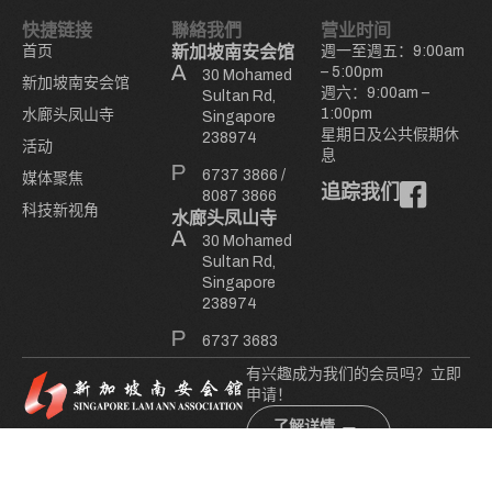
快捷链接
聯絡我們
营业时间
首页
新加坡南安会馆
週一至週五：9:00am
– 5:00pm
30 Mohamed
新加坡南安会馆
週六：9:00am –
Sultan Rd,
1:00pm
水廊头凤山寺
Singapore
星期日及公共假期休
238974
活动
息
6737 3866
/
媒体聚焦
追踪我们
8087 3866
科技新视角
水廊头凤山寺
30 Mohamed
Sultan Rd,
Singapore
238974
6737 3683
有兴趣成为我们的会员吗？立即
申请！
了解详情
© 新加坡南安会馆
. All Rights Reserved