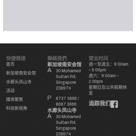
快捷链接
聯絡我們
营业时间
首页
新加坡南安会馆
週一至週五：9:00am
– 5:00pm
30 Mohamed
新加坡南安会馆
週六：9:00am –
Sultan Rd,
1:00pm
水廊头凤山寺
Singapore
星期日及公共假期休
238974
活动
息
6737 3866
/
媒体聚焦
追踪我们
8087 3866
科技新视角
水廊头凤山寺
30 Mohamed
Sultan Rd,
Singapore
238974